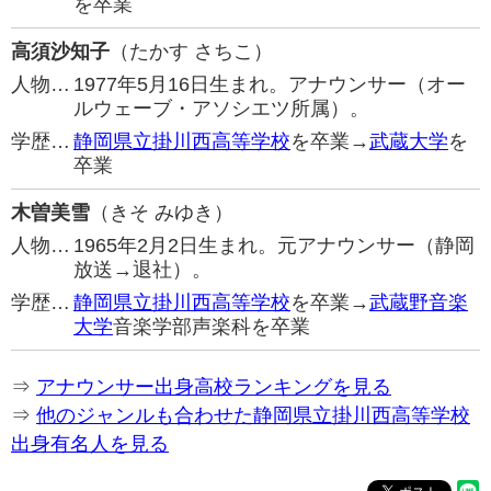
を卒業
高須沙知子
（たかす さちこ）
人物…
1977年5月16日生まれ。アナウンサー（オー
ルウェーブ・アソシエツ所属）。
学歴…
静岡県立掛川西高等学校
を卒業→
武蔵大学
を
卒業
木曽美雪
（きそ みゆき）
人物…
1965年2月2日生まれ。元アナウンサー（静岡
放送→退社）。
学歴…
静岡県立掛川西高等学校
を卒業→
武蔵野音楽
大学
音楽学部声楽科を卒業
⇒
アナウンサー出身高校ランキングを見る
⇒
他のジャンルも合わせた静岡県立掛川西高等学校
出身有名人を見る