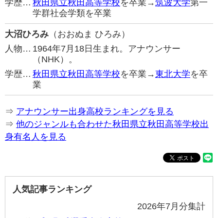
学歴…
秋田県立秋田高等学校
を卒業→
筑波大学
第一
学群社会学類を卒業
大沼ひろみ
（おおぬま ひろみ）
人物…
1964年7月18日生まれ。アナウンサー
（NHK）。
学歴…
秋田県立秋田高等学校
を卒業→
東北大学
を卒
業
⇒
アナウンサー出身高校ランキングを見る
⇒
他のジャンルも合わせた秋田県立秋田高等学校出
身有名人を見る
人気記事ランキング
2026年7月分集計