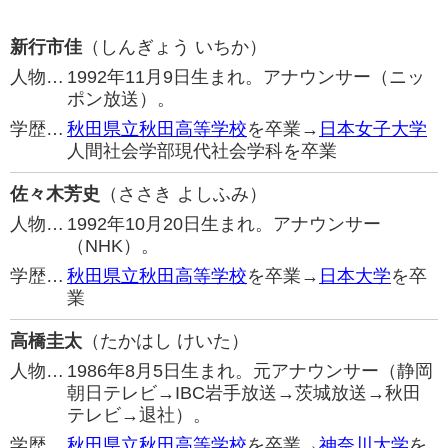
新行市佳
（しんぎょう いちか）
人物…
1992年11月9日生まれ。アナウンサー（ニッ
ポン放送）。
学歴…
秋田県立秋田高等学校
を卒業→
日本女子大学
人間社会学部現代社会学科を卒業
佐々木芳史
（ささき よしふみ）
人物…
1992年10月20日生まれ。アナウンサー
（NHK）。
学歴…
秋田県立秋田高等学校
を卒業→
日本大学
を卒
業
高橋圭太
（たかはし けいた）
人物…
1986年8月5日生まれ。元アナウンサー（静岡
朝日テレビ→IBC岩手放送→茨城放送→秋田
テレビ→退社）。
学歴…
秋田県立秋田高等学校
を卒業→
神奈川大学
を