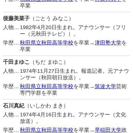
卒業
後藤美菜子
（ごとう みなこ）
人物…
1982年4月20日生まれ。アナウンサー（フリ
ー（元秋田テレビ））。
学歴…
秋田県立秋田高等学校
を卒業→
津田塾大学
を
卒業
千田まゆこ
（ちだ まゆこ）
人物…
1974年11月27日生まれ。報道記者。元アナウ
ンサー（秋田朝日放送）。
学歴…
秋田県立秋田高等学校
を卒業→
筑波大学
芸術
専門学群を卒業
石川真紀
（いしかわ まき）
人物…
1974年4月16日生まれ。アナウンサー（文化
放送）。
学歴…
秋田県立秋田高等学校
を卒業→
早稲田大学
政