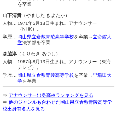
を卒業
山下清貴
（やました きよたか）
人物…
1971年5月18日生まれ。アナウンサー
（NHK）。
学歴…
岡山県立倉敷青陵高等学校
を卒業→
立命館大
学
法学部を卒業
森脇淳
（もりわき あつし）
人物…
1967年8月13日生まれ。アナウンサー（東海
テレビ）。
学歴…
岡山県立倉敷青陵高等学校
を卒業→
早稲田大
学
を卒業
⇒
アナウンサー出身高校ランキングを見る
⇒
他のジャンルも合わせた岡山県立倉敷青陵高等学
校出身有名人を見る