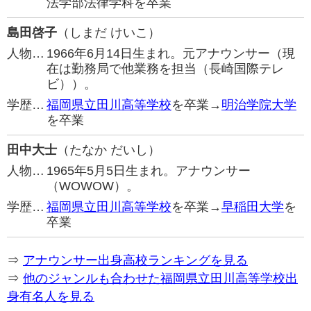
法学部法律学科を卒業
島田啓子
（しまだ けいこ）
人物…
1966年6月14日生まれ。元アナウンサー（現
在は勤務局で他業務を担当（長崎国際テレ
ビ））。
学歴…
福岡県立田川高等学校
を卒業→
明治学院大学
を卒業
田中大士
（たなか だいし）
人物…
1965年5月5日生まれ。アナウンサー
（WOWOW）。
学歴…
福岡県立田川高等学校
を卒業→
早稲田大学
を
卒業
⇒
アナウンサー出身高校ランキングを見る
⇒
他のジャンルも合わせた福岡県立田川高等学校出
身有名人を見る