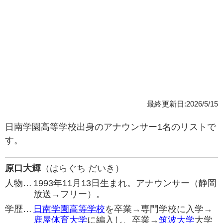
最終更新日:2026/5/15
日南学園高等学校出身のアナウンサー1名のリストで
す。
原口大輝
（はらぐち だいき）
人物…
1993年11月13日生まれ。アナウンサー（静岡
放送→フリー）。
学歴…
日南学園高等学校
を卒業→専門学校に入学→
鹿屋体育大学
に編入し、卒業→
筑波大学
大学