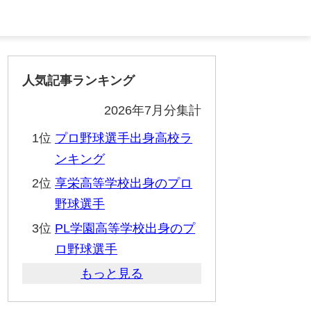
人気記事ランキング
2026年7月分集計
1位
プロ野球選手出身高校ラ
ンキング
2位
享栄高等学校出身のプロ
野球選手
3位
PL学園高等学校出身のプ
ロ野球選手
もっと見る