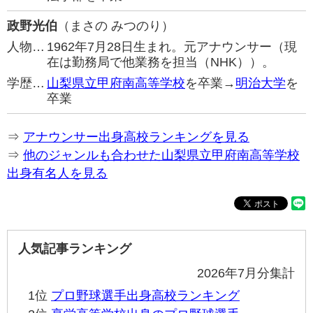
政野光伯
（まさの みつのり）
人物…
1962年7月28日生まれ。元アナウンサー（現
在は勤務局で他業務を担当（NHK））。
学歴…
山梨県立甲府南高等学校
を卒業→
明治大学
を
卒業
⇒
アナウンサー出身高校ランキングを見る
⇒
他のジャンルも合わせた山梨県立甲府南高等学校
出身有名人を見る
人気記事ランキング
2026年7月分集計
1位
プロ野球選手出身高校ランキング