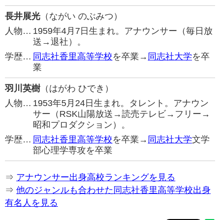
長井展光
（ながい のぶみつ）
人物…
1959年4月7日生まれ。アナウンサー（毎日放
送→退社）。
学歴…
同志社香里高等学校
を卒業→
同志社大学
を卒
業
羽川英樹
（はがわ ひでき）
人物…
1953年5月24日生まれ。タレント。アナウン
サー（RSK山陽放送→読売テレビ→フリー→
昭和プロダクション）。
学歴…
同志社香里高等学校
を卒業→
同志社大学
文学
部心理学専攻を卒業
⇒
アナウンサー出身高校ランキングを見る
⇒
他のジャンルも合わせた同志社香里高等学校出身
有名人を見る