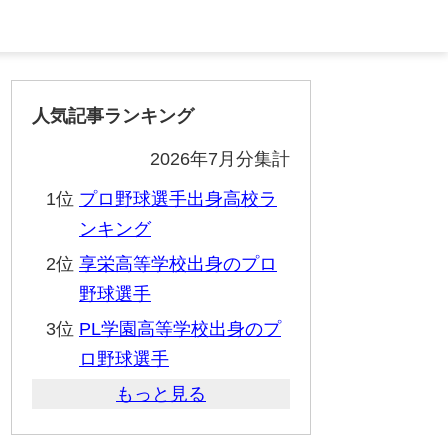
人気記事ランキング
2026年7月分集計
1位
プロ野球選手出身高校ラ
ンキング
2位
享栄高等学校出身のプロ
野球選手
3位
PL学園高等学校出身のプ
ロ野球選手
もっと見る