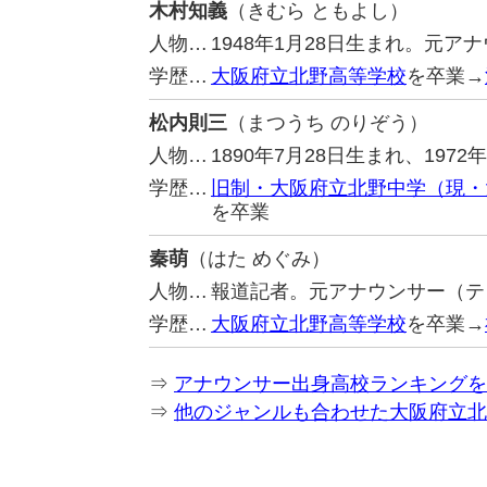
木村知義
（きむら ともよし）
人物…
1948年1月28日生まれ。元ア
学歴…
大阪府立北野高等学校
を卒業→
松内則三
（まつうち のりぞう）
人物…
1890年7月28日生まれ、197
学歴…
旧制・大阪府立北野中学（現・
を卒業
秦萌
（はた めぐみ）
人物…
報道記者。元アナウンサー（テ
学歴…
大阪府立北野高等学校
を卒業→
⇒
アナウンサー出身高校ランキングを
⇒
他のジャンルも合わせた大阪府立北