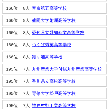
166位
8人
帝京第五高等学校
166位
8人
盛岡大学附属高等学校
166位
8人
愛知県立愛知商業高等学校
166位
8人
つくば秀英高等学校
166位
8人
霞ヶ浦高等学校
195位
7人
九州産業大学付属九州産業高等学校
195位
7人
香川県立高松高等学校
195位
7人
専修大学松戸高等学校
195位
7人
神戸村野工業高等学校