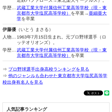
近鉄バファローズ→東北楽天イーグルス）。
学歴…
武蔵工業大学付属信州工業高等学校（現・東
京都市大学塩尻高等学校）
を卒業→
亜細亜大
学
を卒業
伊藤優
（いとう まさる）
人物…
1963年7月15日生まれ。元プロ野球選手（ロ
ッテオリオンズ）。
学歴…
武蔵工業大学付属信州工業高等学校（現・東
京都市大学塩尻高等学校）
を卒業
⇒
プロ野球選手出身高校ランキングを見る
⇒
他のジャンルも合わせた東京都市大学塩尻高等学
校出身有名人を見る
人気記事ランキング