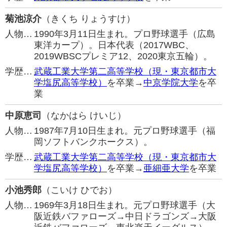
菊池涼介
（きくち りょうすけ）
人物…
1990年3月11日生まれ。プロ野球選手（広島
東洋カープ）。日本代表（2017WBC、
2019WBSCプレミア12、2020東京五輪）。
学歴…
武蔵工業大学第二高等学校（現・東京都市大
学塩尻高等学校）
を卒業→
中京学院大学
を卒
業
中原恵司
（なかはら けいじ）
人物…
1987年7月10日生まれ。元プロ野球選手（福
岡ソフトバンクホークス）。
学歴…
武蔵工業大学第二高等学校（現・東京都市大
学塩尻高等学校）
を卒業→
亜細亜大学
を卒業
小池秀郎
（こいけ ひでお）
人物…
1969年3月18日生まれ。元プロ野球選手（大
阪近鉄バファローズ→中日ドラゴンズ→大阪