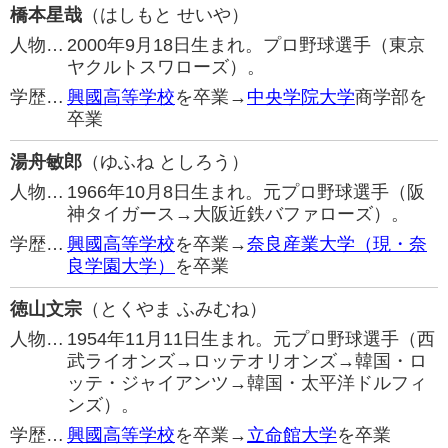
橋本星哉
（はしもと せいや）
人物…
2000年9月18日生まれ。プロ野球選手（東京
ヤクルトスワローズ）。
学歴…
興國高等学校
を卒業→
中央学院大学
商学部を
卒業
湯舟敏郎
（ゆふね としろう）
人物…
1966年10月8日生まれ。元プロ野球選手（阪
神タイガース→大阪近鉄バファローズ）。
学歴…
興國高等学校
を卒業→
奈良産業大学（現・奈
良学園大学）
を卒業
徳山文宗
（とくやま ふみむね）
人物…
1954年11月11日生まれ。元プロ野球選手（西
武ライオンズ→ロッテオリオンズ→韓国・ロ
ッテ・ジャイアンツ→韓国・太平洋ドルフィ
ンズ）。
学歴…
興國高等学校
を卒業→
立命館大学
を卒業