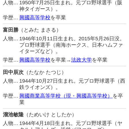
人物…
1950年7月25日生まれ。元プロ野球選手（阪
神タイガース）。
学歴…
興國高等学校
を卒業
富田勝
（とみた まさる）
人物…
1946年10月11日生まれ、2015年5月26日没。
プロ野球選手（南海ホークス、日本ハムファ
イターズなど）。
学歴…
興國高等学校
を卒業→
法政大学
を卒業
田中辰次
（たなか たつじ）
人物…
1944年10月27日生まれ。元プロ野球選手（西
鉄ライオンズ）。
学歴…
興國商業高等学校（現・興國高等学校）
を卒
業
溜池敏隆
（ためいけ としたか）
人物…
1944年4月18日生まれ。元プロ野球選手（ヤ