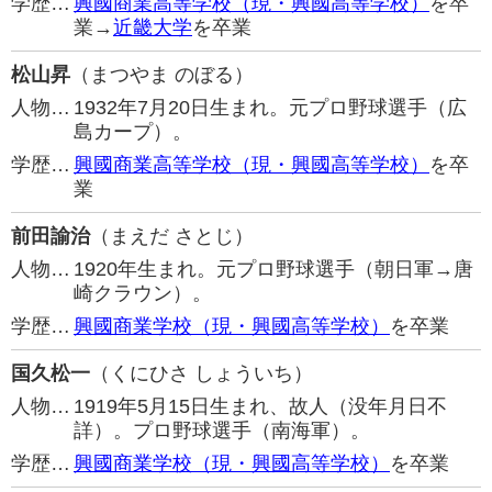
学歴…
興國商業高等学校（現・興國高等学校）
を卒
業→
近畿大学
を卒業
松山昇
（まつやま のぼる）
人物…
1932年7月20日生まれ。元プロ野球選手（広
島カープ）。
学歴…
興國商業高等学校（現・興國高等学校）
を卒
業
前田諭治
（まえだ さとじ）
人物…
1920年生まれ。元プロ野球選手（朝日軍→唐
崎クラウン）。
学歴…
興國商業学校（現・興國高等学校）
を卒業
国久松一
（くにひさ しょういち）
人物…
1919年5月15日生まれ、故人（没年月日不
詳）。プロ野球選手（南海軍）。
学歴…
興國商業学校（現・興國高等学校）
を卒業