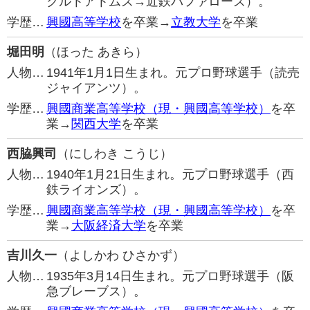
クルトアトムズ→近鉄バファローズ）。
学歴…
興國高等学校
を卒業→
立教大学
を卒業
堀田明
（ほった あきら）
人物…
1941年1月1日生まれ。元プロ野球選手（読売
ジャイアンツ）。
学歴…
興國商業高等学校（現・興國高等学校）
を卒
業→
関西大学
を卒業
西脇興司
（にしわき こうじ）
人物…
1940年1月21日生まれ。元プロ野球選手（西
鉄ライオンズ）。
学歴…
興國商業高等学校（現・興國高等学校）
を卒
業→
大阪経済大学
を卒業
吉川久一
（よしかわ ひさかず）
人物…
1935年3月14日生まれ。元プロ野球選手（阪
急ブレーブス）。