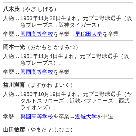
八木茂
（やぎ しげる）
人物…
1953年11月28日生まれ。元プロ野球選手（阪
急ブレーブス→阪神タイガース）。
学歴…
興國高等学校
を卒業→
早稲田大学
を卒業
岡本一光
（おかもと かずみつ）
人物…
1951年11月4日生まれ。元プロ野球選手（阪
急ブレーブス）。
学歴…
興國高等学校
を卒業
益川満育
（ますかわ まいく）
人物…
1950年10月19日生まれ。元プロ野球選手（ヤ
クルトスワローズ→近鉄バファローズ→西武
ライオンズ）。
学歴…
興國高等学校
を卒業→
近畿大学
を中退
山田敏彦
（やまだ としひこ）