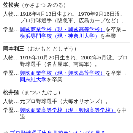
笠松実
（かさまつ みのる）
人物…
1916年4月13日生まれ、1970年9月16日没。
プロ野球選手（阪急軍、広島カープなど）。
学歴…
興國商業学校（現・興國高等学校）
を卒業→
横浜専門学校（現・神奈川大学）
を卒業
岡本利三
（おかもと としぞう）
人物…
1915年10月20日生まれ、2002年5月没。プロ
野球選手（名古屋軍、南海軍）。
学歴…
興國商業学校（現・興國高等学校）
を卒業→
同志社大学
を卒業
松井猛
（まつい たけし）
人物…
元プロ野球選手（大毎オリオンズ）。
学歴…
興國商業高等学校（現・興國高等学校）
を中
退