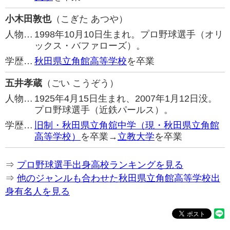
小木田敦也
（こぎた あつや）
人物…
1998年10月10日生まれ。プロ野球選手（オリ
ックス・バファローズ）。
学歴…
秋田県立角館高等学校
を卒業
五井孝蔵
（ごい こうぞう）
人物…
1925年4月15日生まれ、2007年1月12日没。
プロ野球選手（近鉄パールス）。
学歴…
旧制・秋田県立角舘中学（現・秋田県立角館
高等学校）
を卒業→
立教大学
を卒業
⇒
プロ野球選手出身高校ランキングを見る
⇒
他のジャンルも合わせた秋田県立角館高等学校出
身有名人を見る