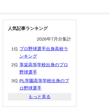
人気記事ランキング
2026年7月分集計
1位
プロ野球選手出身高校ラ
ンキング
2位
享栄高等学校出身のプロ
野球選手
3位
PL学園高等学校出身のプ
ロ野球選手
もっと見る