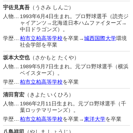
宇佐見真吾
（うさみ しんご）
人物…
1993年6月4日生まれ。プロ野球選手（読売ジ
ャイアンツ→北海道日本ハムファイターズ→
中日ドラゴンズ）。
学歴…
柏市立柏高等学校
を卒業→
城西国際大学
環境
社会学部を卒業
坂本大空也
（さかもと たくや）
人物…
1989年5月7日生まれ。元プロ野球選手（横浜
ベイスターズ）。
学歴…
柏市立柏高等学校
を卒業
清田育宏
（きよた いくひろ）
人物…
1986年2月11日生まれ。元プロ野球選手（千
葉ロッテマリーンズ）。
学歴…
柏市立柏高等学校
を卒業→
東洋大学
を卒業
八島祥司
（やしま しょうじ）