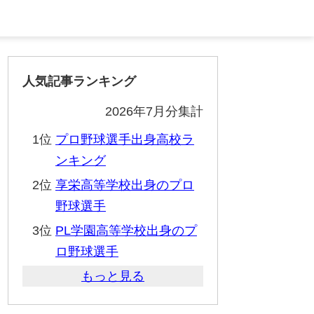
人気記事ランキング
2026年7月分集計
1位
プロ野球選手出身高校ラ
ンキング
2位
享栄高等学校出身のプロ
野球選手
3位
PL学園高等学校出身のプ
ロ野球選手
もっと見る