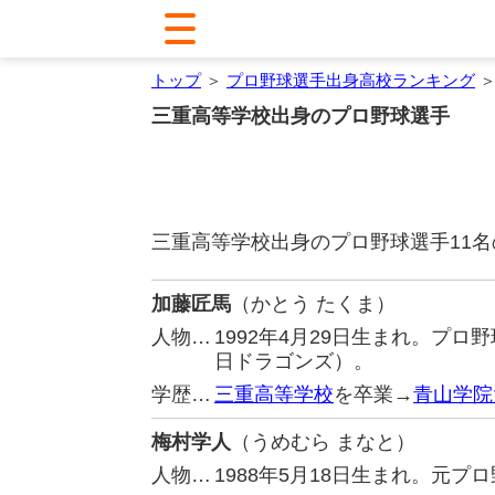
トップ
＞
プロ野球選手出身高校ランキング
＞
三重高等学校出身のプロ野球選手
三重高等学校出身のプロ野球選手11
加藤匠馬
（かとう たくま）
人物…
1992年4月29日生まれ。プ
日ドラゴンズ）。
学歴…
三重高等学校
を卒業→
青山学院
梅村学人
（うめむら まなと）
人物…
1988年5月18日生まれ。元