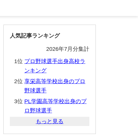
人気記事ランキング
2026年7月分集計
1位
プロ野球選手出身高校ラ
ンキング
2位
享栄高等学校出身のプロ
野球選手
3位
PL学園高等学校出身のプ
ロ野球選手
もっと見る