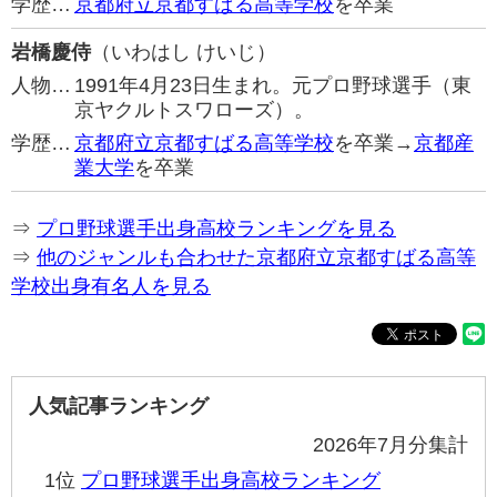
学歴…
京都府立京都すばる高等学校
を卒業
岩橋慶侍
（いわはし けいじ）
人物…
1991年4月23日生まれ。元プロ野球選手（東
京ヤクルトスワローズ）。
学歴…
京都府立京都すばる高等学校
を卒業→
京都産
業大学
を卒業
⇒
プロ野球選手出身高校ランキングを見る
⇒
他のジャンルも合わせた京都府立京都すばる高等
学校出身有名人を見る
人気記事ランキング
2026年7月分集計
1位
プロ野球選手出身高校ランキング