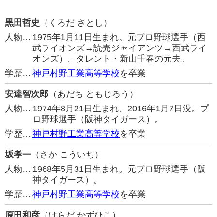
黒田哲史
（くろだ さとし）
人物…
1975年1月11日生まれ。元プロ野球選手（西
武ライオンズ→読売ジャイアンツ→西武ライ
オンズ）。タレント・新山千春の元夫。
学歴…
神戸村野工業高等学校
を卒業
安達智次郎
（あだち ともじろう）
人物…
1974年8月21日生まれ、2016年1月7日没。プ
ロ野球選手（阪神タイガース）。
学歴…
神戸村野工業高等学校
を卒業
坂孝一
（さか こういち）
人物…
1968年5月31日生まれ。元プロ野球選手（阪
神タイガース）。
学歴…
神戸村野工業高等学校
を卒業
原田和彦
（はらだ かずひこ）