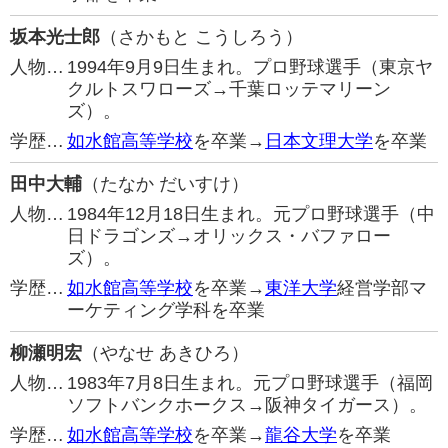
坂本光士郎
（さかもと こうしろう）
人物…
1994年9月9日生まれ。プロ野球選手（東京ヤ
クルトスワローズ→千葉ロッテマリーン
ズ）。
学歴…
如水館高等学校
を卒業→
日本文理大学
を卒業
田中大輔
（たなか だいすけ）
人物…
1984年12月18日生まれ。元プロ野球選手（中
日ドラゴンズ→オリックス・バファロー
ズ）。
学歴…
如水館高等学校
を卒業→
東洋大学
経営学部マ
ーケティング学科を卒業
柳瀬明宏
（やなせ あきひろ）
人物…
1983年7月8日生まれ。元プロ野球選手（福岡
ソフトバンクホークス→阪神タイガース）。
学歴…
如水館高等学校
を卒業→
龍谷大学
を卒業