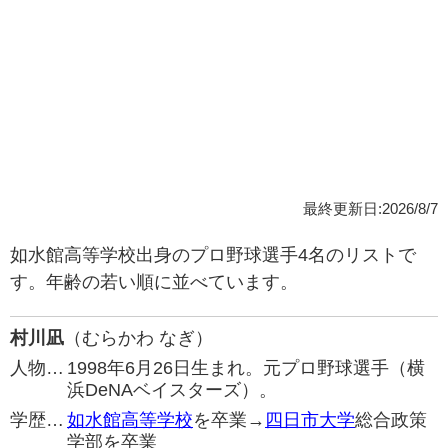
最終更新日:2026/8/7
如水館高等学校出身のプロ野球選手4名のリストで
す。年齢の若い順に並べています。
村川凪
（むらかわ なぎ）
人物…
1998年6月26日生まれ。元プロ野球選手（横
浜DeNAベイスターズ）。
学歴…
如水館高等学校
を卒業→
四日市大学
総合政策
学部を卒業