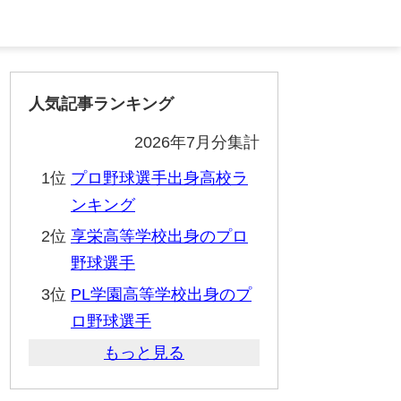
人気記事ランキング
2026年7月分集計
1位
プロ野球選手出身高校ラ
ンキング
2位
享栄高等学校出身のプロ
野球選手
3位
PL学園高等学校出身のプ
ロ野球選手
もっと見る