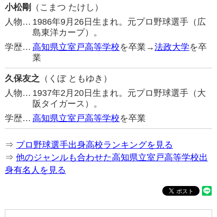
小松剛
（こまつ たけし）
人物…
1986年9月26日生まれ。元プロ野球選手（広
島東洋カープ）。
学歴…
高知県立室戸高等学校
を卒業→
法政大学
を卒
業
久保友之
（くぼ ともゆき）
人物…
1937年2月20日生まれ。元プロ野球選手（大
阪タイガース）。
学歴…
高知県立室戸高等学校
を卒業
⇒
プロ野球選手出身高校ランキングを見る
⇒
他のジャンルも合わせた高知県立室戸高等学校出
身有名人を見る