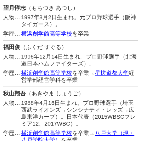
望月惇志
（もちづき あつし）
人物…
1997年8月2日生まれ。元プロ野球選手（阪神
タイガース）。
学歴…
横浜創学館高等学校
を卒業
福田俊
（ふくだ すぐる）
人物…
1996年12月14日生まれ。プロ野球選手（北海
道日本ハムファイターズ）。
学歴…
横浜創学館高等学校
を卒業→
星槎道都大学
経
営学部経営学科を卒業
秋山翔吾
（あきやま しょうご）
人物…
1988年4月16日生まれ。プロ野球選手（埼玉
西武ライオンズ→シンシナティ・レッズ→広
島東洋カープ）。日本代表（2015WBSCプレ
ミア12、2017WBC）。
学歴…
横浜創学館高等学校
を卒業→
八戸大学（現・
八戸学院大学）
を卒業