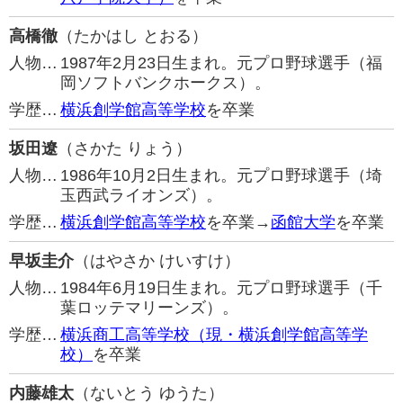
高橋徹
（たかはし とおる）
人物…
1987年2月23日生まれ。元プロ野球選手（福
岡ソフトバンクホークス）。
学歴…
横浜創学館高等学校
を卒業
坂田遼
（さかた りょう）
人物…
1986年10月2日生まれ。元プロ野球選手（埼
玉西武ライオンズ）。
学歴…
横浜創学館高等学校
を卒業→
函館大学
を卒業
早坂圭介
（はやさか けいすけ）
人物…
1984年6月19日生まれ。元プロ野球選手（千
葉ロッテマリーンズ）。
学歴…
横浜商工高等学校（現・横浜創学館高等学
校）
を卒業
内藤雄太
（ないとう ゆうた）