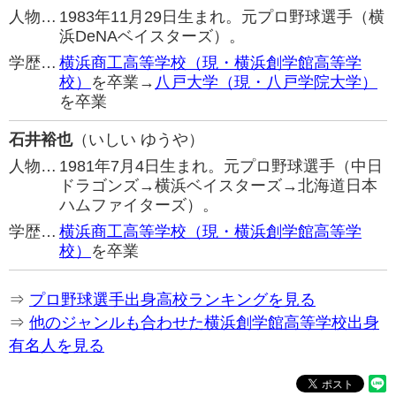
人物…
1983年11月29日生まれ。元プロ野球選手（横
浜DeNAベイスターズ）。
学歴…
横浜商工高等学校（現・横浜創学館高等学
校）
を卒業→
八戸大学（現・八戸学院大学）
を卒業
石井裕也
（いしい ゆうや）
人物…
1981年7月4日生まれ。元プロ野球選手（中日
ドラゴンズ→横浜ベイスターズ→北海道日本
ハムファイターズ）。
学歴…
横浜商工高等学校（現・横浜創学館高等学
校）
を卒業
⇒
プロ野球選手出身高校ランキングを見る
⇒
他のジャンルも合わせた横浜創学館高等学校出身
有名人を見る