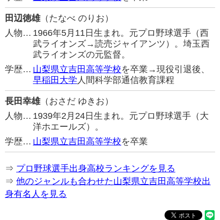
田辺徳雄
（たなべ のりお）
人物…
1966年5月11日生まれ。元プロ野球選手（西
武ライオンズ→読売ジャイアンツ）。埼玉西
武ライオンズの元監督。
学歴…
山梨県立吉田高等学校
を卒業→現役引退後、
早稲田大学
人間科学部通信教育課程
長田幸雄
（おさだ ゆきお）
人物…
1939年2月24日生まれ。元プロ野球選手（大
洋ホエールズ）。
学歴…
山梨県立吉田高等学校
を卒業
⇒
プロ野球選手出身高校ランキングを見る
⇒
他のジャンルも合わせた山梨県立吉田高等学校出
身有名人を見る