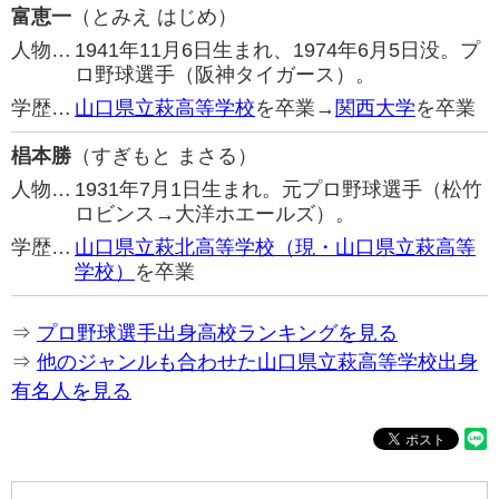
富恵一
（とみえ はじめ）
人物…
1941年11月6日生まれ、1974年6月5日没。プ
ロ野球選手（阪神タイガース）。
学歴…
山口県立萩高等学校
を卒業→
関西大学
を卒業
椙本勝
（すぎもと まさる）
人物…
1931年7月1日生まれ。元プロ野球選手（松竹
ロビンス→大洋ホエールズ）。
学歴…
山口県立萩北高等学校（現・山口県立萩高等
学校）
を卒業
⇒
プロ野球選手出身高校ランキングを見る
⇒
他のジャンルも合わせた山口県立萩高等学校出身
有名人を見る