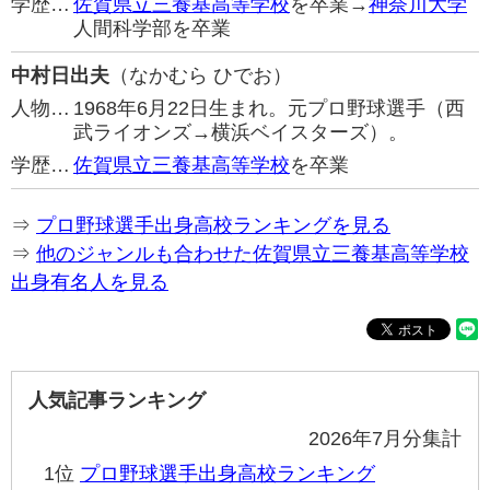
学歴…
佐賀県立三養基高等学校
を卒業→
神奈川大学
人間科学部を卒業
中村日出夫
（なかむら ひでお）
人物…
1968年6月22日生まれ。元プロ野球選手（西
武ライオンズ→横浜ベイスターズ）。
学歴…
佐賀県立三養基高等学校
を卒業
⇒
プロ野球選手出身高校ランキングを見る
⇒
他のジャンルも合わせた佐賀県立三養基高等学校
出身有名人を見る
人気記事ランキング
2026年7月分集計
1位
プロ野球選手出身高校ランキング