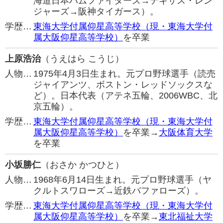
海道日本ハムファイターズ→テキサス・レン
ジャーズ→阪神タイガース）。
学歴…
東海大学付属仰星高等学校（現・東海大学付
属大阪仰星高等学校）
を卒業
上原浩治
（うえはら こうじ）
人物…
1975年4月3日生まれ。元プロ野球選手（読売
ジャイアンツ、ボストン・レッドソックスな
ど）。日本代表（アテネ五輪、2006WBC、北
京五輪）。
学歴…
東海大学付属仰星高等学校（現・東海大学付
属大阪仰星高等学校）
を卒業→
大阪体育大学
を卒業
小坂勝仁
（おさか かつひと）
人物…
1968年6月14日生まれ。元プロ野球選手（ヤ
クルトスワローズ→近鉄バファローズ）。
学歴…
東海大学付属仰星高等学校（現・東海大学付
属大阪仰星高等学校）
を卒業→
東北福祉大学