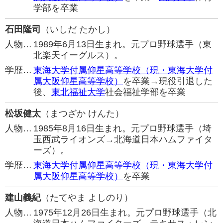
学部を卒業
石田隆司
（いしだ たかし）
人物…
1989年6月13日生まれ。元プロ野球選手（東
北楽天イーグルス）。
学歴…
東海大学付属仰星高等学校（現・東海大学付
属大阪仰星高等学校）
を卒業→現役引退した
後、
東北福祉大学
社会福祉学部を卒業
松坂健太
（まつざか けんた）
人物…
1985年8月16日生まれ。元プロ野球選手（埼
玉西武ライオンズ→北海道日本ハムファイタ
ーズ）。
学歴…
東海大学付属仰星高等学校（現・東海大学付
属大阪仰星高等学校）
を卒業
建山義紀
（たてやま よしのり）
人物…
1975年12月26日生まれ。元プロ野球選手（北