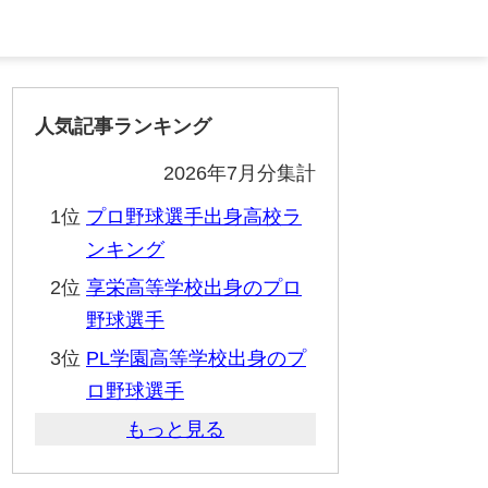
人気記事ランキング
2026年7月分集計
1位
プロ野球選手出身高校ラ
ンキング
2位
享栄高等学校出身のプロ
野球選手
3位
PL学園高等学校出身のプ
ロ野球選手
もっと見る