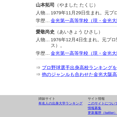
山本拓司
（やました たくじ）
人物…
1979年11月29日生まれ。
学歴…
金光第一高等学校（現・金光大
愛敬尚史
（あいきょう ひさし）
人物…
1976年12月4日生まれ。元
ス）。
学歴…
金光第一高等学校（現・金光大
⇒
プロ野球選手出身高校ランキングを
⇒
他のジャンルも合わせた金光大阪高
姉妹サイト
サイト情報
有名人の出身大学ランキング
このサイトについ
情報募集
更新履歴（twitter