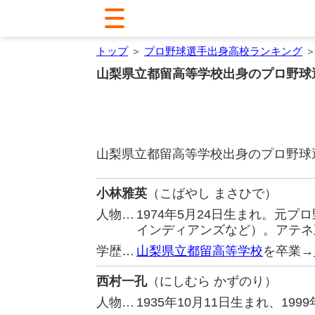
トップ
＞
プロ野球選手出身高校ランキング
＞
山梨県立都留高等学校出身のプロ野球
山梨県立都留高等学校出身のプロ野球
小林雅英
（こばやし まさひで）
人物…
1974年5月24日生まれ。元
インディアンズなど）。アテネ
学歴…
山梨県立都留高等学校
を卒業→
西村一孔
（にしむら かずのり）
人物…
1935年10月11日生まれ、1