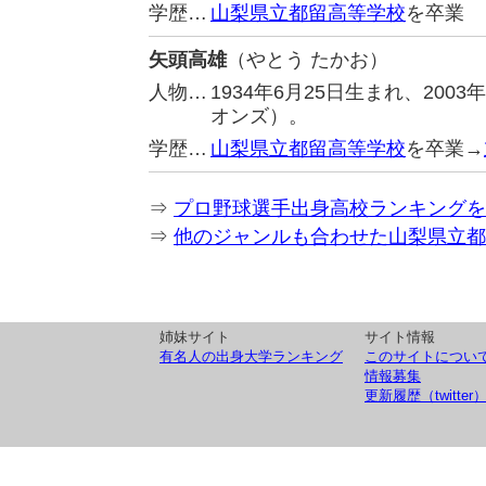
学歴…
山梨県立都留高等学校
を卒業
矢頭高雄
（やとう たかお）
人物…
1934年6月25日生まれ、20
オンズ）。
学歴…
山梨県立都留高等学校
を卒業→
⇒
プロ野球選手出身高校ランキングを
⇒
他のジャンルも合わせた山梨県立都
姉妹サイト
サイト情報
有名人の出身大学ランキング
このサイトについ
情報募集
更新履歴（twitter