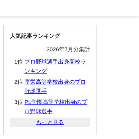
人気記事ランキング
2026年7月分集計
1位
プロ野球選手出身高校ラ
ンキング
2位
享栄高等学校出身のプロ
野球選手
3位
PL学園高等学校出身のプ
ロ野球選手
もっと見る