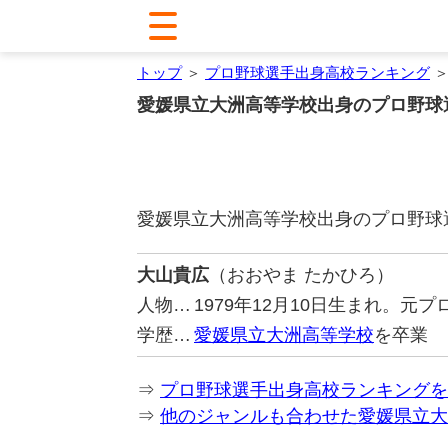
トップ
＞
プロ野球選手出身高校ランキング
＞
愛媛県立大洲高等学校出身のプロ野球
愛媛県立大洲高等学校出身のプロ野球
大山貴広
（おおやま たかひろ）
人物…
1979年12月10日生まれ。
学歴…
愛媛県立大洲高等学校
を卒業
⇒
プロ野球選手出身高校ランキングを
⇒
他のジャンルも合わせた愛媛県立大