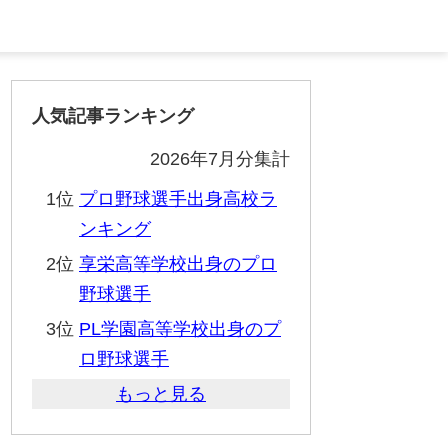
人気記事ランキング
2026年7月分集計
1位
プロ野球選手出身高校ラ
ンキング
2位
享栄高等学校出身のプロ
野球選手
3位
PL学園高等学校出身のプ
ロ野球選手
もっと見る