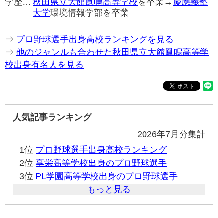
学歴…
秋田県立大館鳳鳴高等学校
を卒業→
慶應義塾
大学
環境情報学部を卒業
⇒
プロ野球選手出身高校ランキングを見る
⇒
他のジャンルも合わせた秋田県立大館鳳鳴高等学
校出身有名人を見る
人気記事ランキング
2026年7月分集計
1位
プロ野球選手出身高校ランキング
2位
享栄高等学校出身のプロ野球選手
3位
PL学園高等学校出身のプロ野球選手
もっと見る