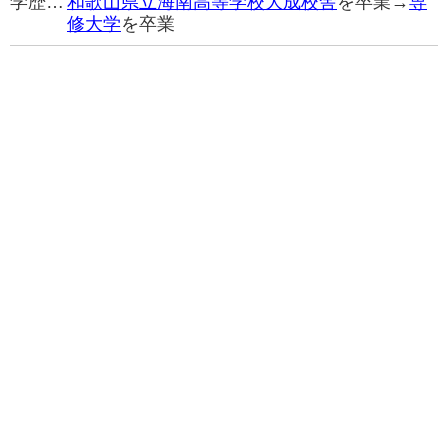
学歴…
和歌山県立海南高等学校大成校舎
を卒業→
専
修大学
を卒業