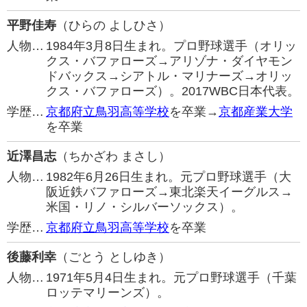
平野佳寿
（ひらの よしひさ）
人物…
1984年3月8日生まれ。プロ野球選手（オリッ
クス・バファローズ→アリゾナ・ダイヤモン
ドバックス→シアトル・マリナーズ→オリッ
クス・バファローズ）。2017WBC日本代表。
学歴…
京都府立鳥羽高等学校
を卒業→
京都産業大学
を卒業
近澤昌志
（ちかざわ まさし）
人物…
1982年6月26日生まれ。元プロ野球選手（大
阪近鉄バファローズ→東北楽天イーグルス→
米国・リノ・シルバーソックス）。
学歴…
京都府立鳥羽高等学校
を卒業
後藤利幸
（ごとう としゆき）
人物…
1971年5月4日生まれ。元プロ野球選手（千葉
ロッテマリーンズ）。