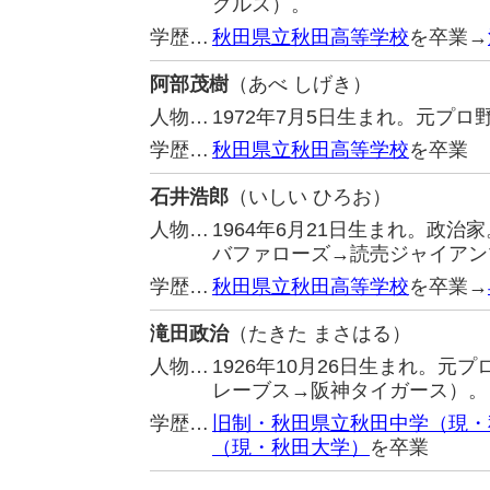
グルス）。
学歴…
秋田県立秋田高等学校
を卒業→
阿部茂樹
（あべ しげき）
人物…
1972年7月5日生まれ。元プ
学歴…
秋田県立秋田高等学校
を卒業
石井浩郎
（いしい ひろお）
人物…
1964年6月21日生まれ。政
バファローズ→読売ジャイアン
学歴…
秋田県立秋田高等学校
を卒業→
滝田政治
（たきた まさはる）
人物…
1926年10月26日生まれ。
レーブス→阪神タイガース）。
学歴…
旧制・秋田県立秋田中学（現・
（現・秋田大学）
を卒業