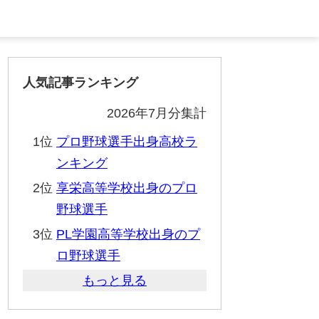
人気記事ランキング
2026年7月分集計
1位
プロ野球選手出身高校ラ
ンキング
2位
享栄高等学校出身のプロ
野球選手
3位
PL学園高等学校出身のプ
ロ野球選手
もっと見る