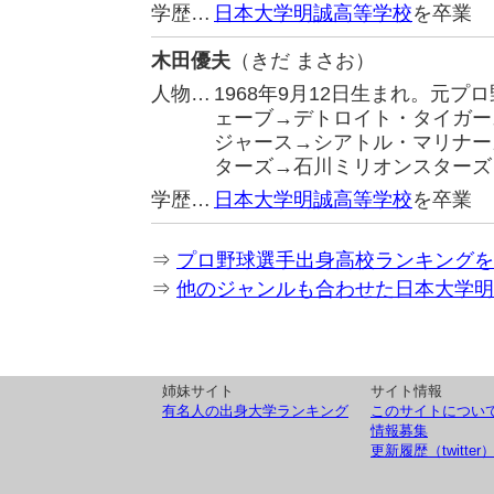
学歴…
日本大学明誠高等学校
を卒業
木田優夫
（きだ まさお）
人物…
1968年9月12日生まれ。元
ェーブ→デトロイト・タイガー
ジャース→シアトル・マリナー
ターズ→石川ミリオンスターズ
学歴…
日本大学明誠高等学校
を卒業
⇒
プロ野球選手出身高校ランキングを
⇒
他のジャンルも合わせた日本大学明
姉妹サイト
サイト情報
有名人の出身大学ランキング
このサイトについ
情報募集
更新履歴（twitter