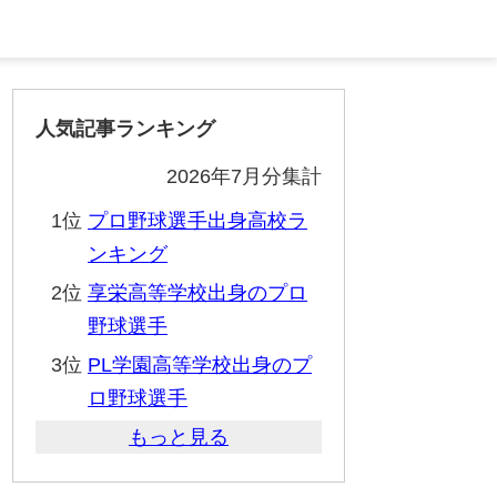
人気記事ランキング
2026年7月分集計
1位
プロ野球選手出身高校ラ
ンキング
2位
享栄高等学校出身のプロ
野球選手
3位
PL学園高等学校出身のプ
ロ野球選手
もっと見る