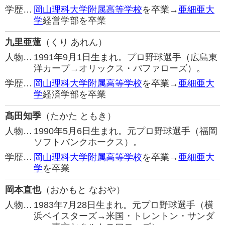
学歴…
岡山理科大学附属高等学校
を卒業→
亜細亜大
学
経営学部を卒業
九里亜蓮
（くり あれん）
人物…
1991年9月1日生まれ。プロ野球選手（広島東
洋カープ→オリックス・バファローズ）。
学歴…
岡山理科大学附属高等学校
を卒業→
亜細亜大
学
経済学部を卒業
髙田知季
（たかた ともき）
人物…
1990年5月6日生まれ。元プロ野球選手（福岡
ソフトバンクホークス）。
学歴…
岡山理科大学附属高等学校
を卒業→
亜細亜大
学
を卒業
岡本直也
（おかもと なおや）
人物…
1983年7月28日生まれ。元プロ野球選手（横
浜ベイスターズ→米国・トレントン・サンダ