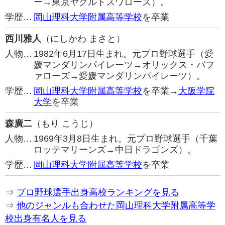
ー→東京ヤクルトスワローズ）。
学歴…
岡山理科大学附属高等学校
を卒業
西川雅人
（にしかわ まさと）
人物…
1982年6月17日生まれ。元プロ野球選手（愛
媛マンダリンパイレーツ→オリックス・バフ
ァローズ→愛媛マンダリンパイレーツ）。
学歴…
岡山理科大学附属高等学校
を卒業→
大阪学院
大学
を卒業
森廣二
（もり こうじ）
人物…
1969年3月8日生まれ。元プロ野球選手（千葉
ロッテマリーンズ→中日ドラゴンズ）。
学歴…
岡山理科大学附属高等学校
を卒業
⇒
プロ野球選手出身高校ランキングを見る
⇒
他のジャンルも合わせた岡山理科大学附属高等学
校出身有名人を見る