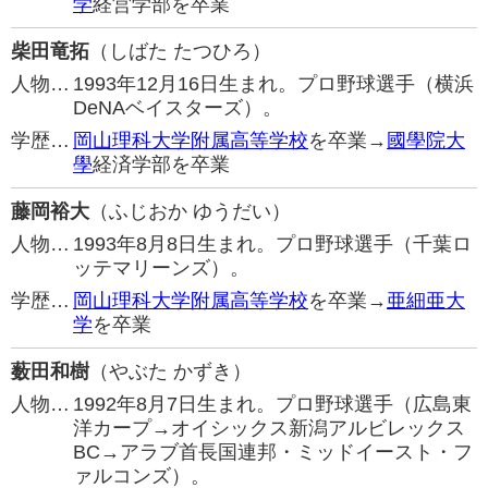
学
経営学部を卒業
柴田竜拓
（しばた たつひろ）
人物…
1993年12月16日生まれ。プロ野球選手（横浜
DeNAベイスターズ）。
学歴…
岡山理科大学附属高等学校
を卒業→
國學院大
學
経済学部を卒業
藤岡裕大
（ふじおか ゆうだい）
人物…
1993年8月8日生まれ。プロ野球選手（千葉ロ
ッテマリーンズ）。
学歴…
岡山理科大学附属高等学校
を卒業→
亜細亜大
学
を卒業
薮田和樹
（やぶた かずき）
人物…
1992年8月7日生まれ。プロ野球選手（広島東
洋カープ→オイシックス新潟アルビレックス
BC→アラブ首長国連邦・ミッドイースト・フ
ァルコンズ）。