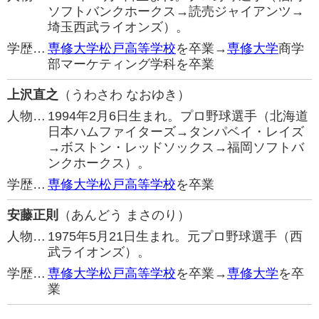
ソフトバンクホークス→読売ジャイアンツ→
埼玉西武ライオンズ）。
学歴…
専修大学松戸高等学校
を卒業→
専修大学
商学
部マーケティング学科を卒業
上沢直之
（うわさわ なおゆき）
人物…
1994年2月6日生まれ。プロ野球選手（北海道
日本ハムファイターズ→タンパベイ・レイズ
→ボストン・レッドソックス→福岡ソフトバ
ンクホークス）。
学歴…
専修大学松戸高等学校
を卒業
安藤正則
（あんどう まさのり）
人物…
1975年5月21日生まれ。元プロ野球選手（西
武ライオンズ）。
学歴…
専修大学松戸高等学校
を卒業→
専修大学
を卒
業