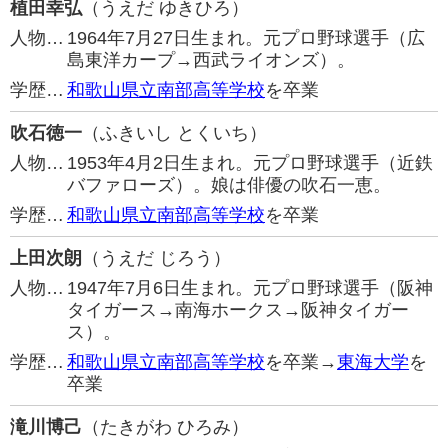
植田幸弘
（うえだ ゆきひろ）
人物…
1964年7月27日生まれ。元プロ野球選手（広
島東洋カープ→西武ライオンズ）。
学歴…
和歌山県立南部高等学校
を卒業
吹石徳一
（ふきいし とくいち）
人物…
1953年4月2日生まれ。元プロ野球選手（近鉄
バファローズ）。娘は俳優の吹石一恵。
学歴…
和歌山県立南部高等学校
を卒業
上田次朗
（うえだ じろう）
人物…
1947年7月6日生まれ。元プロ野球選手（阪神
タイガース→南海ホークス→阪神タイガー
ス）。
学歴…
和歌山県立南部高等学校
を卒業→
東海大学
を
卒業
滝川博己
（たきがわ ひろみ）