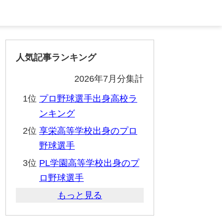
人気記事ランキング
2026年7月分集計
1位
プロ野球選手出身高校ラ
ンキング
2位
享栄高等学校出身のプロ
野球選手
3位
PL学園高等学校出身のプ
ロ野球選手
もっと見る