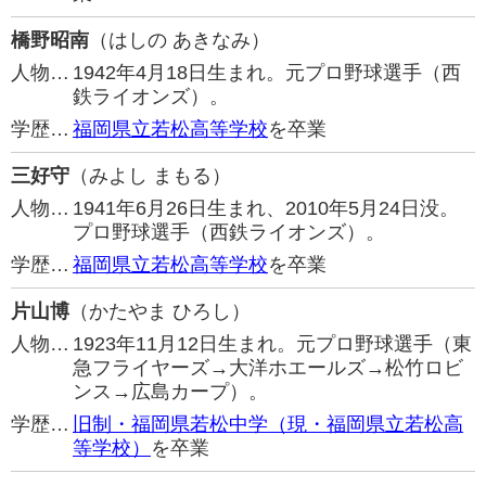
橋野昭南
（はしの あきなみ）
人物…
1942年4月18日生まれ。元プロ野球選手（西
鉄ライオンズ）。
学歴…
福岡県立若松高等学校
を卒業
三好守
（みよし まもる）
人物…
1941年6月26日生まれ、2010年5月24日没。
プロ野球選手（西鉄ライオンズ）。
学歴…
福岡県立若松高等学校
を卒業
片山博
（かたやま ひろし）
人物…
1923年11月12日生まれ。元プロ野球選手（東
急フライヤーズ→大洋ホエールズ→松竹ロビ
ンス→広島カープ）。
学歴…
旧制・福岡県若松中学（現・福岡県立若松高
等学校）
を卒業