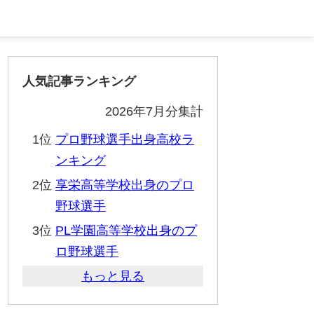
人気記事ランキング
2026年7月分集計
1位
プロ野球選手出身高校ラ
ンキング
2位
享栄高等学校出身のプロ
野球選手
3位
PL学園高等学校出身のプ
ロ野球選手
もっと見る