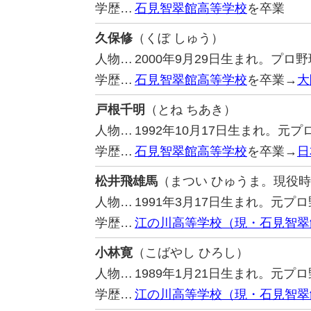
学歴…
石見智翠館高等学校
を卒業
久保修
（くぼ しゅう）
人物…
2000年9月29日生まれ。プ
学歴…
石見智翠館高等学校
を卒業→
大
戸根千明
（とね ちあき）
人物…
1992年10月17日生まれ。
学歴…
石見智翠館高等学校
を卒業→
日
松井飛雄馬
（まつい ひゅうま。現役
人物…
1991年3月17日生まれ。元プ
学歴…
江の川高等学校（現・石見智翠
小林寛
（こばやし ひろし）
人物…
1989年1月21日生まれ。元プ
学歴…
江の川高等学校（現・石見智翠