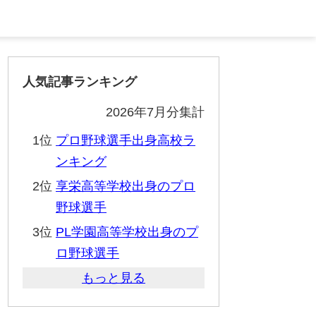
人気記事ランキング
2026年7月分集計
1位
プロ野球選手出身高校ラ
ンキング
2位
享栄高等学校出身のプロ
野球選手
3位
PL学園高等学校出身のプ
ロ野球選手
もっと見る