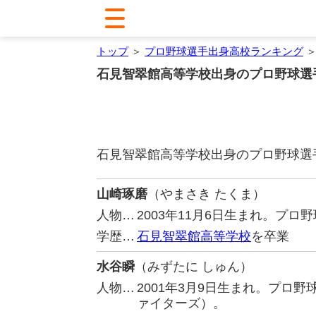
トップ
＞
プロ野球選手出身高校ランキング
＞
石見智翠館高等学校出身のプロ野球選
石見智翠館高等学校出身のプロ野球選
山崎琢磨
（やまさき たくま）
人物…
2003年11月6日生まれ。プ
学歴…
石見智翠館高等学校
を卒業
水谷瞬
（みずたに しゅん）
人物…
2001年3月9日生まれ。プロ
ァイターズ）。