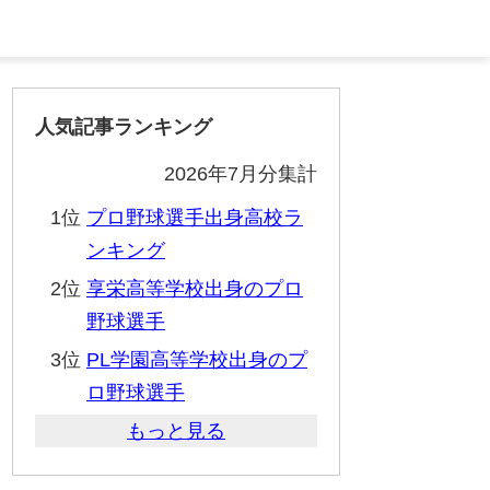
人気記事ランキング
2026年7月分集計
1位
プロ野球選手出身高校ラ
ンキング
2位
享栄高等学校出身のプロ
野球選手
3位
PL学園高等学校出身のプ
ロ野球選手
もっと見る