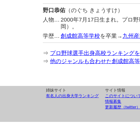
野口恭佑
（のぐち きょうすけ）
人物…
2000年7月17日生まれ。プ
岡）。
学歴…
創成館高等学校
を卒業→
九州産
⇒
プロ野球選手出身高校ランキングを
⇒
他のジャンルも合わせた創成館高等
姉妹サイト
サイト情報
有名人の出身大学ランキング
このサイトについ
情報募集
更新履歴（twitter