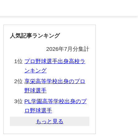
人気記事ランキング
2026年7月分集計
1位
プロ野球選手出身高校ラ
ンキング
2位
享栄高等学校出身のプロ
野球選手
3位
PL学園高等学校出身のプ
ロ野球選手
もっと見る