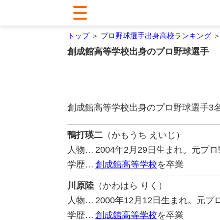
トップ
＞
プロ野球選手出身高校ランキング
＞
創成館高等学校出身のプロ野球選手
創成館高等学校出身のプロ野球選手3
鴨打瑛二
（かもうち えいじ）
人物…
2004年2月29日生まれ。元
学歴…
創成館高等学校
を卒業
川原陸
（かわはら りく）
人物…
2000年12月12日生まれ。
学歴…
創成館高等学校
を卒業