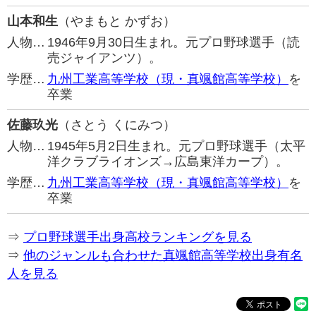
山本和生
（やまもと かずお）
人物…
1946年9月30日生まれ。元プロ野球選手（読
売ジャイアンツ）。
学歴…
九州工業高等学校（現・真颯館高等学校）
を
卒業
佐藤玖光
（さとう くにみつ）
人物…
1945年5月2日生まれ。元プロ野球選手（太平
洋クラブライオンズ→広島東洋カープ）。
学歴…
九州工業高等学校（現・真颯館高等学校）
を
卒業
⇒
プロ野球選手出身高校ランキングを見る
⇒
他のジャンルも合わせた真颯館高等学校出身有名
人を見る