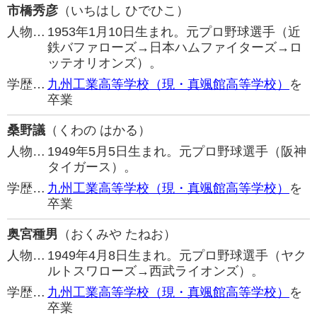
市橋秀彦
（いちはし ひでひこ）
人物…
1953年1月10日生まれ。元プロ野球選手（近
鉄バファローズ→日本ハムファイターズ→ロ
ッテオリオンズ）。
学歴…
九州工業高等学校（現・真颯館高等学校）
を
卒業
桑野議
（くわの はかる）
人物…
1949年5月5日生まれ。元プロ野球選手（阪神
タイガース）。
学歴…
九州工業高等学校（現・真颯館高等学校）
を
卒業
奥宮種男
（おくみや たねお）
人物…
1949年4月8日生まれ。元プロ野球選手（ヤク
ルトスワローズ→西武ライオンズ）。
学歴…
九州工業高等学校（現・真颯館高等学校）
を
卒業