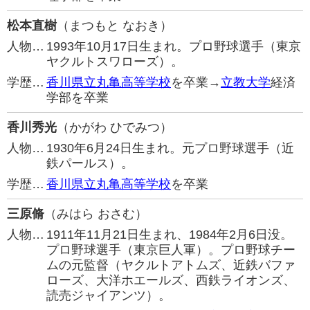
松本直樹
（まつもと なおき）
人物…
1993年10月17日生まれ。プロ野球選手（東京
ヤクルトスワローズ）。
学歴…
香川県立丸亀高等学校
を卒業→
立教大学
経済
学部を卒業
香川秀光
（かがわ ひでみつ）
人物…
1930年6月24日生まれ。元プロ野球選手（近
鉄パールス）。
学歴…
香川県立丸亀高等学校
を卒業
三原脩
（みはら おさむ）
人物…
1911年11月21日生まれ、1984年2月6日没。
プロ野球選手（東京巨人軍）。プロ野球チー
ムの元監督（ヤクルトアトムズ、近鉄バファ
ローズ、大洋ホエールズ、西鉄ライオンズ、
読売ジャイアンツ）。