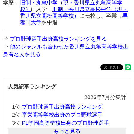
学歴…
旧制・丸亀中学（現・香川県立丸亀高等学
校）
に入学→
旧制・香川県立高松中学（現・
香川県立高松高等学校）
に転校し、卒業→
早
稲田大学
を中退
⇒
プロ野球選手出身高校ランキングを見る
⇒
他のジャンルも合わせた香川県立丸亀高等学校出
身有名人を見る
人気記事ランキング
2026年7月分集計
1位
プロ野球選手出身高校ランキング
2位
享栄高等学校出身のプロ野球選手
3位
PL学園高等学校出身のプロ野球選手
もっと見る