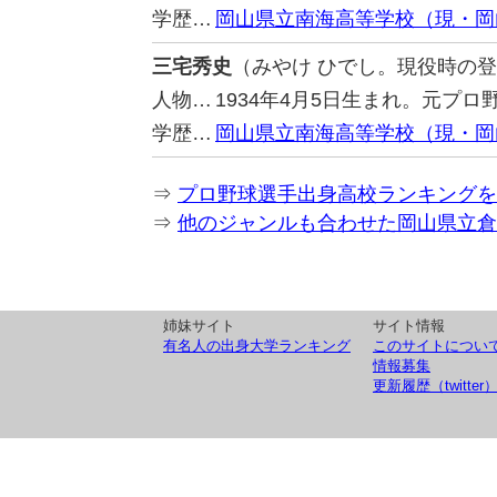
学歴…
岡山県立南海高等学校（現・岡
三宅秀史
（みやけ ひでし。現役時の
人物…
1934年4月5日生まれ。元プ
学歴…
岡山県立南海高等学校（現・岡
⇒
プロ野球選手出身高校ランキングを
⇒
他のジャンルも合わせた岡山県立倉
姉妹サイト
サイト情報
有名人の出身大学ランキング
このサイトについ
情報募集
更新履歴（twitter