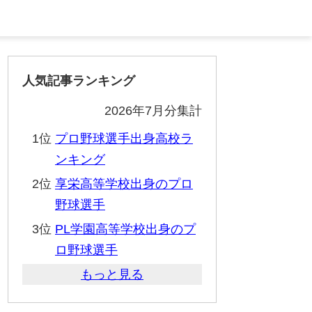
人気記事ランキング
2026年7月分集計
1位
プロ野球選手出身高校ラ
ンキング
2位
享栄高等学校出身のプロ
野球選手
3位
PL学園高等学校出身のプ
ロ野球選手
もっと見る