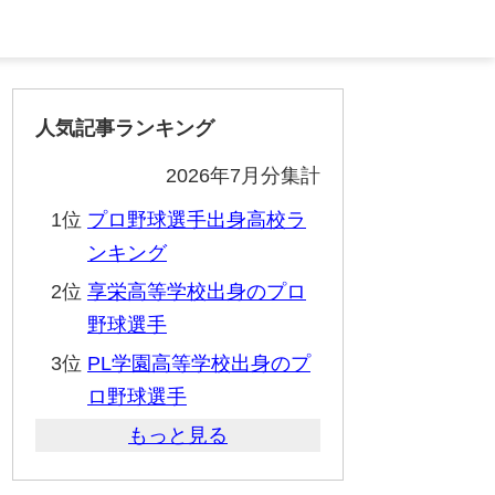
人気記事ランキング
2026年7月分集計
1位
プロ野球選手出身高校ラ
ンキング
2位
享栄高等学校出身のプロ
野球選手
3位
PL学園高等学校出身のプ
ロ野球選手
もっと見る