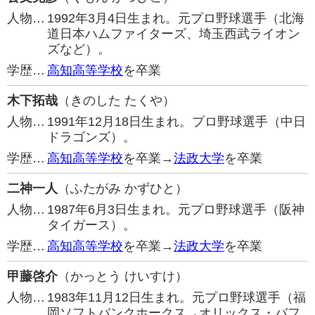
人物…
1992年3月4日生まれ。元プロ野球選手（北海
道日本ハムファイターズ、埼玉西武ライオン
ズなど）。
学歴…
高知高等学校
を卒業
木下拓哉
（きのした たくや）
人物…
1991年12月18日生まれ。プロ野球選手（中日
ドラゴンズ）。
学歴…
高知高等学校
を卒業→
法政大学
を卒業
二神一人
（ふたがみ かずひと）
人物…
1987年6月3日生まれ。元プロ野球選手（阪神
タイガース）。
学歴…
高知高等学校
を卒業→
法政大学
を卒業
甲藤啓介
（かっとう けいすけ）
人物…
1983年11月12日生まれ。元プロ野球選手（福
岡ソフトバンクホークス→オリックス・バフ