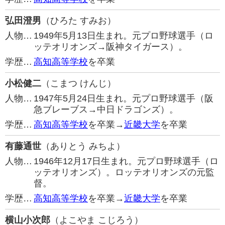
弘田澄男
（ひろた すみお）
人物…
1949年5月13日生まれ。元プロ野球選手（ロ
ッテオリオンズ→阪神タイガース）。
学歴…
高知高等学校
を卒業
小松健二
（こまつ けんじ）
人物…
1947年5月24日生まれ。元プロ野球選手（阪
急ブレーブス→中日ドラゴンズ）。
学歴…
高知高等学校
を卒業→
近畿大学
を卒業
有藤通世
（ありとう みちよ）
人物…
1946年12月17日生まれ。元プロ野球選手（ロ
ッテオリオンズ）。ロッテオリオンズの元監
督。
学歴…
高知高等学校
を卒業→
近畿大学
を卒業
横山小次郎
（よこやま こじろう）