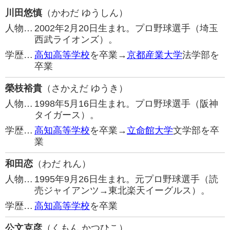
川田悠慎
（かわだ ゆうしん）
人物…
2002年2月20日生まれ。プロ野球選手（埼玉
西武ライオンズ）。
学歴…
高知高等学校
を卒業→
京都産業大学
法学部を
卒業
榮枝裕貴
（さかえだ ゆうき）
人物…
1998年5月16日生まれ。プロ野球選手（阪神
タイガース）。
学歴…
高知高等学校
を卒業→
立命館大学
文学部を卒
業
和田恋
（わだ れん）
人物…
1995年9月26日生まれ。元プロ野球選手（読
売ジャイアンツ→東北楽天イーグルス）。
学歴…
高知高等学校
を卒業
公文克彦
（くもん かつひこ）