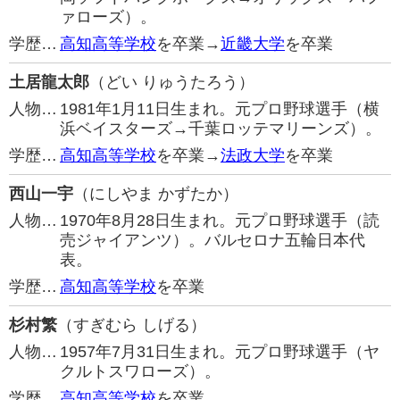
ァローズ）。
学歴…
高知高等学校
を卒業→
近畿大学
を卒業
土居龍太郎
（どい りゅうたろう）
人物…
1981年1月11日生まれ。元プロ野球選手（横
浜ベイスターズ→千葉ロッテマリーンズ）。
学歴…
高知高等学校
を卒業→
法政大学
を卒業
西山一宇
（にしやま かずたか）
人物…
1970年8月28日生まれ。元プロ野球選手（読
売ジャイアンツ）。バルセロナ五輪日本代
表。
学歴…
高知高等学校
を卒業
杉村繁
（すぎむら しげる）
人物…
1957年7月31日生まれ。元プロ野球選手（ヤ
クルトスワローズ）。
学歴…
高知高等学校
を卒業