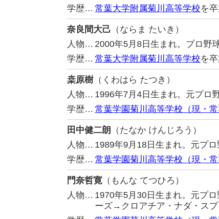
学歴…
常葉大学附属菊川高等学校
を卒
奈良間大己
（ならま たいき）
人物…
2000年5月8日生まれ。プロ
学歴…
常葉大学附属菊川高等学校
を卒
桒原樹
（くわはら たつき）
人物…
1996年7月4日生まれ。元プ
学歴…
常葉学園菊川高等学校（現・常
田中健二朗
（たなか けんじろう）
人物…
1989年9月18日生まれ。元
学歴…
常葉学園菊川高等学校（現・常
門奈哲寛
（もんな てつひろ）
人物…
1970年5月30日生まれ。元
ーズ→クロアチア・ナダ・スプ