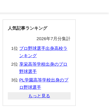
人気記事ランキング
2026年7月分集計
1位
プロ野球選手出身高校ラ
ンキング
2位
享栄高等学校出身のプロ
野球選手
3位
PL学園高等学校出身のプ
ロ野球選手
もっと見る