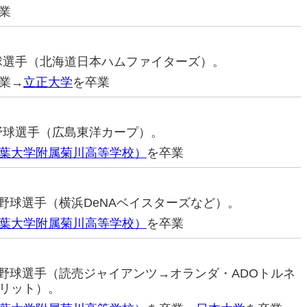
業
野球選手（北海道日本ハムファイターズ）。
業→
立正大学
を卒業
ロ野球選手（広島東洋カープ）。
葉大学附属菊川高等学校）
を卒業
プロ野球選手（横浜DeNAベイスターズなど）。
葉大学附属菊川高等学校）
を卒業
プロ野球選手（読売ジャイアンツ→オランダ・ADOトルネ
リット）。